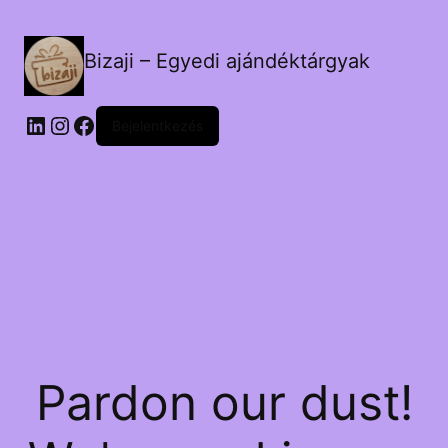
Bizaji – Egyedi ajándéktárgyak
LinkedIn
Instagram
Facebook
Bejelentkezés
Pardon our dust!