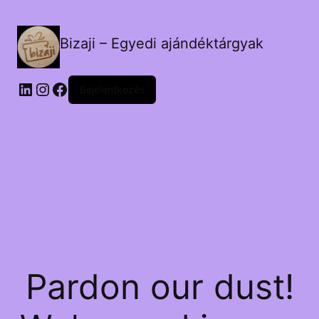
Bizaji – Egyedi ajándéktárgyak
LinkedIn
Instagram
Facebook
Bejelentkezés
Pardon our dust!