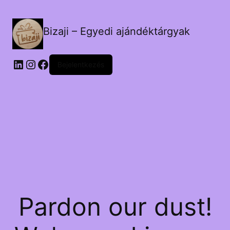
Bizaji – Egyedi ajándéktárgyak
LinkedIn
Instagram
Facebook
Bejelentkezés
Pardon our dust!