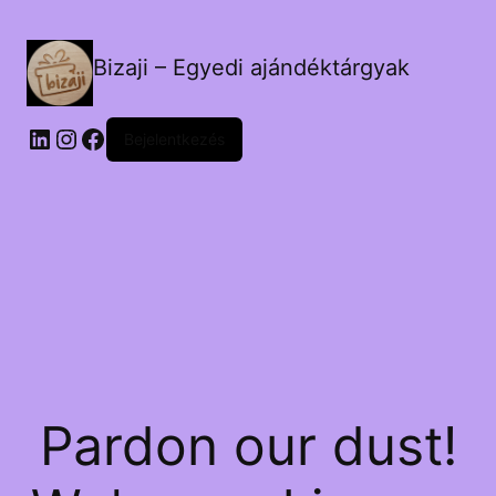
Bizaji – Egyedi ajándéktárgyak
LinkedIn
Instagram
Facebook
Bejelentkezés
Pardon our dust!