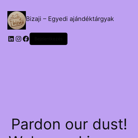
Bizaji – Egyedi ajándéktárgyak
LinkedIn
Instagram
Facebook
Bejelentkezés
Pardon our dust!