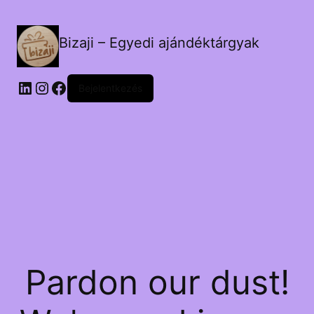
Bizaji – Egyedi ajándéktárgyak
LinkedIn
Instagram
Facebook
Bejelentkezés
Pardon our dust!