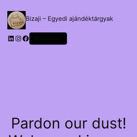
Bizaji – Egyedi ajándéktárgyak
LinkedIn
Instagram
Facebook
Bejelentkezés
Pardon our dust!