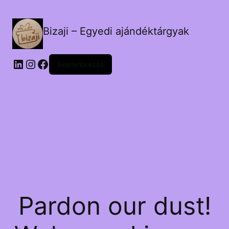
Bizaji – Egyedi ajándéktárgyak
LinkedIn
Instagram
Facebook
Bejelentkezés
Pardon our dust!