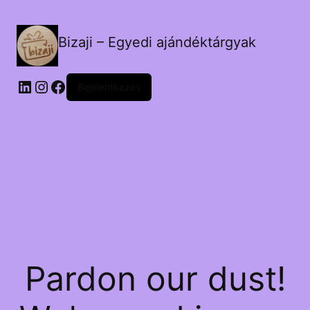
Bizaji – Egyedi ajándéktárgyak
LinkedIn
Instagram
Facebook
Bejelentkezés
Pardon our dust!