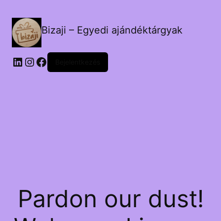
Bizaji – Egyedi ajándéktárgyak
LinkedIn
Instagram
Facebook
Bejelentkezés
Pardon our dust!