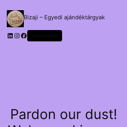
Bizaji – Egyedi ajándéktárgyak
LinkedIn
Instagram
Facebook
Bejelentkezés
Pardon our dust!